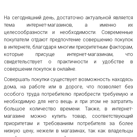
Наша
цель
—
На сегодняшний день, достаточно актуальной является
продвижение
тема интернет-магазинов, а именно их
вашего
целесообразности и необходимости. Современные
САЙТА.
Ваша
покупатели отдают предпочтение совершению покупок
цель
в интернете, благодаря многим приоритетным факторам,
—
которые присуще интернет-магазинам, что
получение
свидетельствует о практичности и удобстве в
максимальной
прибыли
совершении покупок в онлайне.
от
Совершать покупки существует возможность находясь
вашего
проекта.
дома, на работе или в дороге, что позволяет без
SEO-
особого труда потребителю приобрести требуемую и
STAR
необходимую для него вещь и при этом не затратить
—
большое количество времени. Также, в интернет-
ваш
Партнер
магазине можно купить товар, соответствующий
в
приоритетам и требованиям потребителя за более
раскрутке
низкую цену, нежели в магазинах, так как владельцы
сайта.