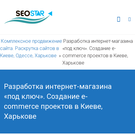
Перейти
к
Комплексное
содержимому
продвижение
сайта.
Комплексное продвижение
Разработка интернет-магазина
сайта. Раскрутка сайтов в
«под ключ». Создание e-
Раскрутка
Киеве, Одессе, Харькове
»
commerce проектов в Киеве,
Харькове
сайтов
в
Разработка интернет-магазина
«под ключ». Создание e-
Киеве,
commerce проектов в Киеве,
Одессе,
Харькове
Харькове