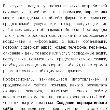
Наша
В случае, когда у потенциальных потребителей
цель
появляется потребность в информации, адресе или
—
продвижение
месте нахождения какой-либо фирмы или компании,
вашего
предлагаемой услуги или товар, следующим их
САЙТА.
действием следует обращение в Интернет. Поэтому, для
Ваша
того, чтобы потребители смогли найти все необходимые
цель
—
координаты и информацию о вашей организации,
получение
которая содержит адрес, номер телефона, перечень,
максимальной
описание и цены товаров или услуг, проводимые акции,
прибыли
поступление новинок или предоставляемые скидки,
от
вашего
необходимо создать корпоративный сайт, на котором и
проекта.
разместится вся необходимая информация.
SEO-
STAR
Профессионалы, занимающиеся изготовлением и
—
продвижением сайтов, понимая, какого результата
ваш
ожидает заказчик, выполняют свою работу
Партнер
качественно и компетентно, так как корпоративный сайт
в
раскрутке
является лицом компании.
Создание корпоративного
сайта.
сайта
впоследствии подразумевает отражение