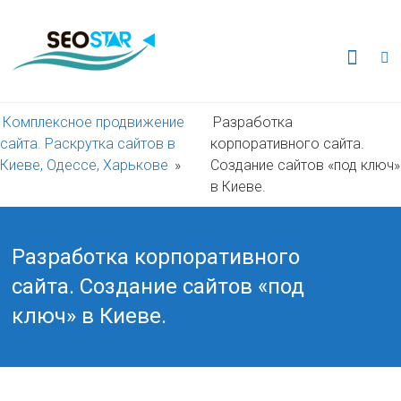
Перейти
к
Комплексное
содержимому
продвижение
сайта.
Комплексное продвижение
Разработка
сайта. Раскрутка сайтов в
корпоративного сайта.
Раскрутка
Киеве, Одессе, Харькове
»
Создание сайтов «под ключ»
в Киеве.
сайтов
в
Разработка корпоративного
сайта. Создание сайтов «под
Киеве,
ключ» в Киеве.
Одессе,
Харькове