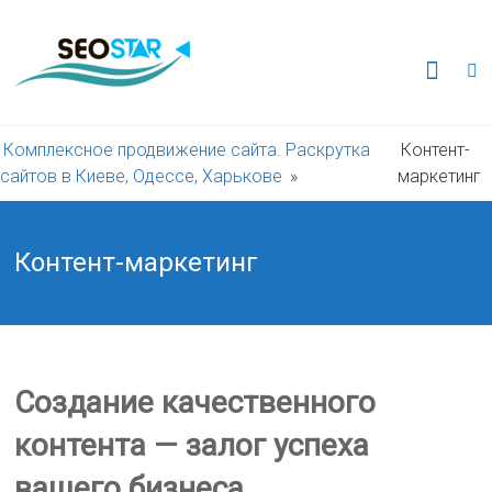
Перейти
к
Комплексное
содержимому
продвижение
сайта.
Комплексное продвижение сайта. Раскрутка
Контент-
сайтов в Киеве, Одессе, Харькове
»
маркетинг
Раскрутка
сайтов
Контент-маркетинг
в
Киеве,
Создание качественного
Одессе,
контента — залог успеха
Харькове
вашего бизнеса.