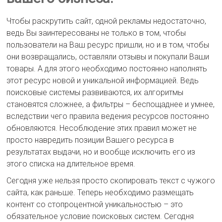
Наша
цель
Чтобы раскрутить сайт, одной рекламы недостаточно,
—
ведь Вы заинтересованы не только в том, чтобы
продвижение
пользователи на Ваш ресурс пришли, но и в том, чтобы
вашего
САЙТА.
они возвращались, оставляли отзывы и покупали Ваши
Ваша
товары. А для этого необходимо постоянно наполнять
цель
этот ресурс новой и уникальной информацией. Ведь
—
получение
поисковые системы развиваются, их алгоритмы
максимальной
становятся сложнее, а фильтры – беспощаднее и умнее,
прибыли
вследствии чего правила ведения ресурсов постоянно
от
обновляются. Несоблюдение этих правил может не
вашего
проекта.
просто навредить позиции Вашего ресурса в
SEO-
результатах выдачи, но и вообще исключить его из
STAR
этого списка на длительное время.
—
ваш
Сегодня уже нельзя просто скопировать текст с чужого
Партнер
сайта, как раньше. Теперь необходимо размещать
в
контент со стопроцентной уникальностью – это
раскрутке
сайта.
обязательное условие поисковых систем. Сегодня